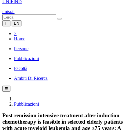
UNIFIND
unisr.it
IT
EN
×
Home
Persone
Pubblicazioni
Facoltà
Ambiti Di Ricerca
☰
Pubblicazioni
Post-remission intensive treatment after induction
chemotherapy is feasible in selected elderly patients
with acute myeloid leukemia and age ≥75 years: A