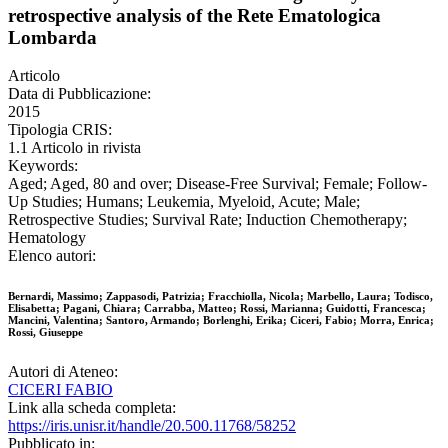
retrospective analysis of the Rete Ematologica
Lombarda
Articolo
Data di Pubblicazione:
2015
Tipologia CRIS:
1.1 Articolo in rivista
Keywords:
Aged; Aged, 80 and over; Disease-Free Survival; Female; Follow-
Up Studies; Humans; Leukemia, Myeloid, Acute; Male;
Retrospective Studies; Survival Rate; Induction Chemotherapy;
Hematology
Elenco autori:
Bernardi, Massimo; Zappasodi, Patrizia; Fracchiolla, Nicola; Marbello, Laura; Todisco,
Elisabetta; Pagani, Chiara; Carrabba, Matteo; Rossi, Marianna; Guidotti, Francesca;
Mancini, Valentina; Santoro, Armando; Borlenghi, Erika; Ciceri, Fabio; Morra, Enrica;
Rossi, Giuseppe
Autori di Ateneo:
CICERI FABIO
Link alla scheda completa:
https://iris.unisr.it/handle/20.500.11768/58252
Pubblicato in: