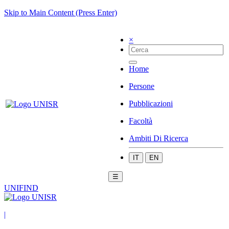
Skip to Main Content (Press Enter)
×
Home
Persone
Pubblicazioni
Facoltà
Ambiti Di Ricerca
IT
EN
☰
UNIFIND
|