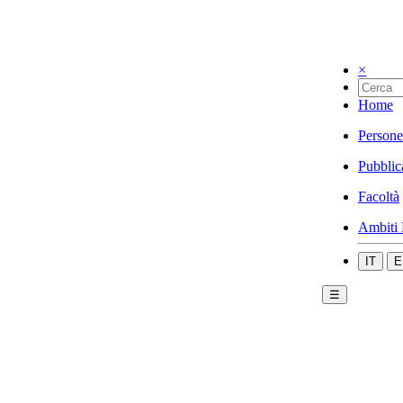
×
Home
Persone
Pubblic
Facoltà
Ambiti 
IT
E
☰