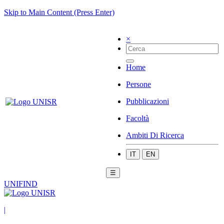
Skip to Main Content (Press Enter)
×
Home
Persone
Pubblicazioni
Facoltà
Ambiti Di Ricerca
IT
EN
☰
UNIFIND
|