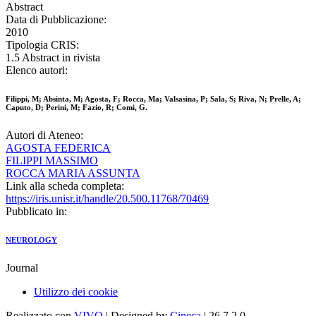
Abstract
Data di Pubblicazione:
2010
Tipologia CRIS:
1.5 Abstract in rivista
Elenco autori:
Filippi, M; Absinta, M; Agosta, F; Rocca, Ma; Valsasina, P; Sala, S; Riva, N; Prelle, A;
Caputo, D; Perini, M; Fazio, R; Comi, G.
Autori di Ateneo:
AGOSTA FEDERICA
FILIPPI MASSIMO
ROCCA MARIA ASSUNTA
Link alla scheda completa:
https://iris.unisr.it/handle/20.500.11768/70469
Pubblicato in:
NEUROLOGY
Journal
Utilizzo dei cookie
Realizzato con
VIVO
| Designed by
Cineca
| 26.7.2.0