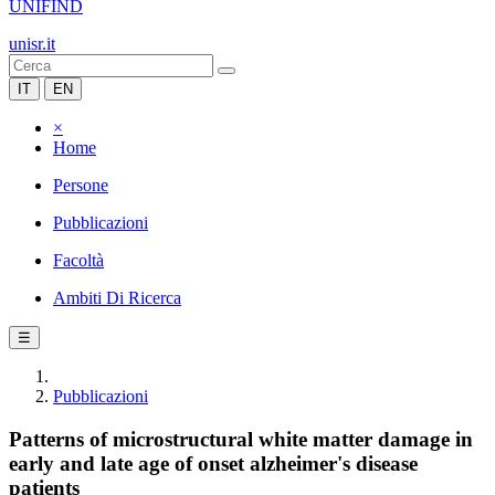
UNIFIND
unisr.it
IT
EN
×
Home
Persone
Pubblicazioni
Facoltà
Ambiti Di Ricerca
☰
Pubblicazioni
Patterns of microstructural white matter damage in
early and late age of onset alzheimer's disease
patients