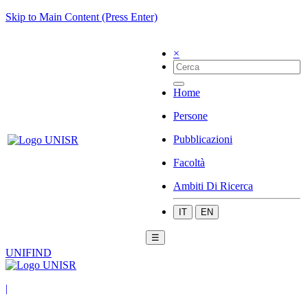
Skip to Main Content (Press Enter)
×
Home
Persone
Pubblicazioni
Facoltà
Ambiti Di Ricerca
IT
EN
☰
UNIFIND
|