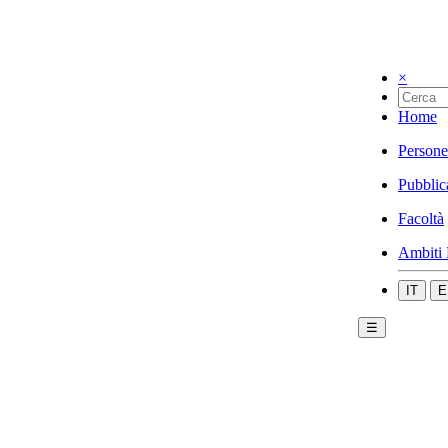
×
Home
Persone
Pubblic
Facoltà
Ambiti 
IT
E
☰