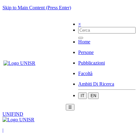
Skip to Main Content (Press Enter)
×
Home
Persone
Pubblicazioni
Facoltà
Ambiti Di Ricerca
IT
EN
☰
UNIFIND
|