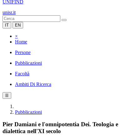
UNIFIND
unisr.it
IT
EN
×
Home
Persone
Pubblicazioni
Facoltà
Ambiti Di Ricerca
☰
Pubblicazioni
Pier Damiani e l'omnipotentia Dei. Teologia e
dialettica nell'XI secolo