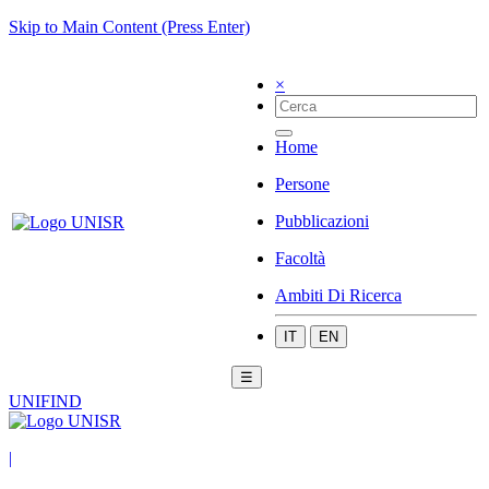
Skip to Main Content (Press Enter)
×
Home
Persone
Pubblicazioni
Facoltà
Ambiti Di Ricerca
IT
EN
☰
UNIFIND
|