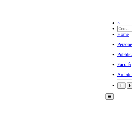
×
Home
Persone
Pubblic
Facoltà
Ambiti 
IT
E
☰