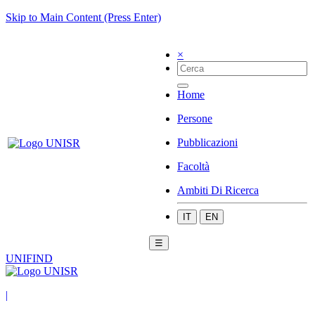
Skip to Main Content (Press Enter)
×
Home
Persone
Pubblicazioni
Facoltà
Ambiti Di Ricerca
IT
EN
☰
UNIFIND
|