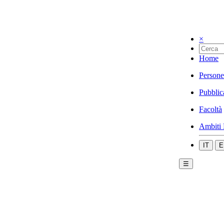
×
Home
Persone
Pubblic
Facoltà
Ambiti 
IT
E
☰