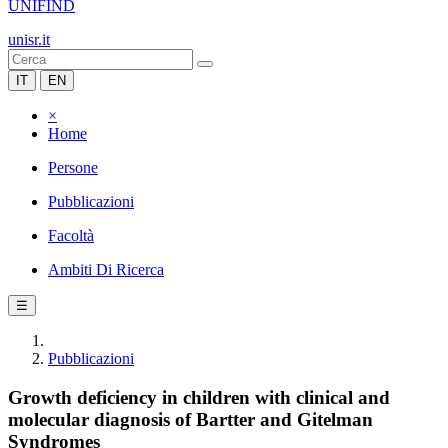
UNIFIND
unisr.it
IT
EN
×
Home
Persone
Pubblicazioni
Facoltà
Ambiti Di Ricerca
☰
Pubblicazioni
Growth deficiency in children with clinical and
molecular diagnosis of Bartter and Gitelman
Syndromes