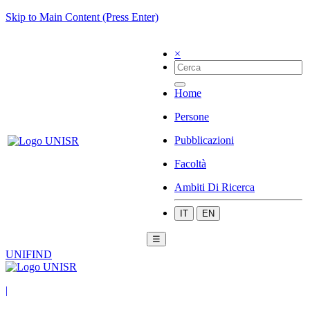
Skip to Main Content (Press Enter)
×
Home
Persone
Pubblicazioni
Facoltà
Ambiti Di Ricerca
IT
EN
☰
UNIFIND
|