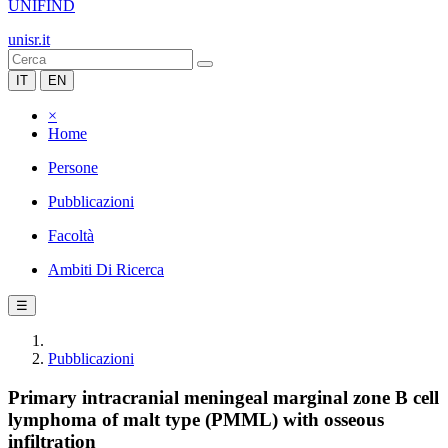
UNIFIND
unisr.it
IT
EN
×
Home
Persone
Pubblicazioni
Facoltà
Ambiti Di Ricerca
☰
Pubblicazioni
Primary intracranial meningeal marginal zone B cell
lymphoma of malt type (PMML) with osseous
infiltration