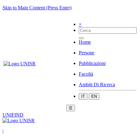
Skip to Main Content (Press Enter)
×
Home
Persone
Pubblicazioni
Facoltà
Ambiti Di Ricerca
IT
EN
☰
UNIFIND
|