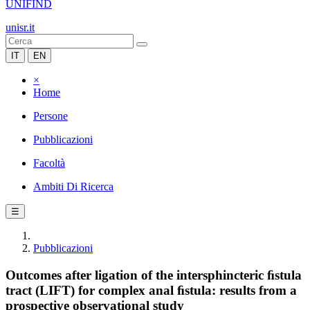
UNIFIND
unisr.it
IT
EN
×
Home
Persone
Pubblicazioni
Facoltà
Ambiti Di Ricerca
☰
Pubblicazioni
Outcomes after ligation of the intersphincteric ﬁstula
tract (LIFT) for complex anal ﬁstula: results from a
prospective observational study