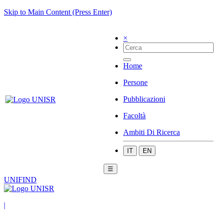
Skip to Main Content (Press Enter)
×
Home
Persone
Pubblicazioni
Facoltà
Ambiti Di Ricerca
IT
EN
☰
UNIFIND
|