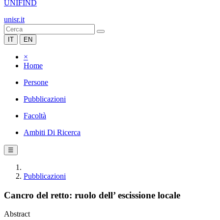
UNIFIND
unisr.it
IT
EN
×
Home
Persone
Pubblicazioni
Facoltà
Ambiti Di Ricerca
☰
Pubblicazioni
Cancro del retto: ruolo dell’ escissione locale
Abstract