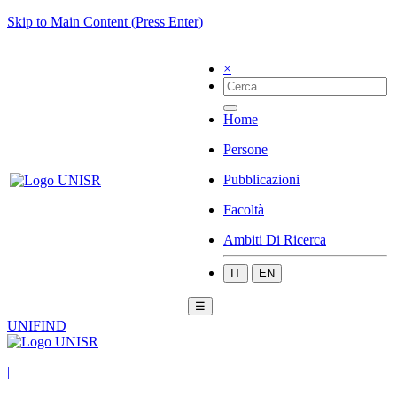
Skip to Main Content (Press Enter)
×
Home
Persone
Pubblicazioni
Facoltà
Ambiti Di Ricerca
IT
EN
☰
UNIFIND
|