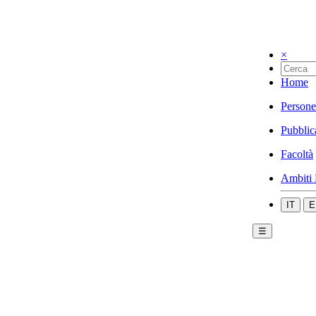
×
Home
Persone
Pubblic
Facoltà
Ambiti 
IT
E
☰