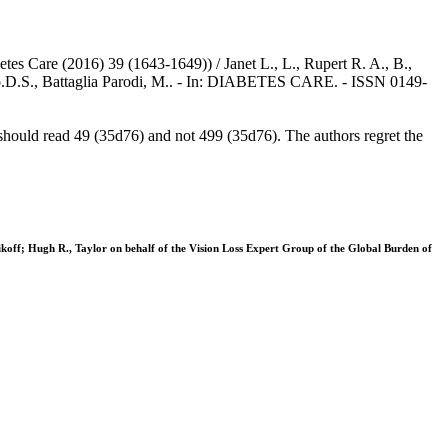
tes Care (2016) 39 (1643-1649)) / Janet L., L., Rupert R. A., B.,
.G.B.o.D.S., Battaglia Parodi, M.. - In: DIABETES CARE. - ISSN 0149-
" should read 49 (35d76) and not 499 (35d76). The authors regret the
nikoff; Hugh R., Taylor on behalf of the Vision Loss Expert Group of the Global Burden of