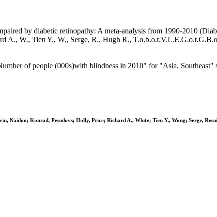
mpaired by diabetic retinopathy: A meta-analysis from 1990-2010 (Diabe
 Richard A., W., Tien Y., W., Serge, R., Hugh R., T.o.b.o.t.V.L.E.G.o.t
or "Number of people (000s)with blindness in 2010" for "Asia, Southeast
Novin, Naidoo; Konrad, Pesudovs; Holly, Price; Richard A., White; Tien Y., Wong; Serge, Res