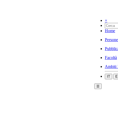
×
Home
Persone
Pubblic
Facoltà
Ambiti 
IT
E
☰