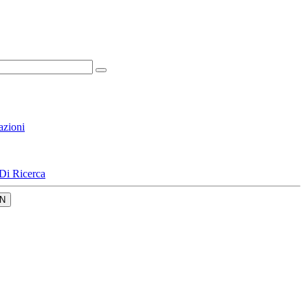
azioni
Di Ricerca
N