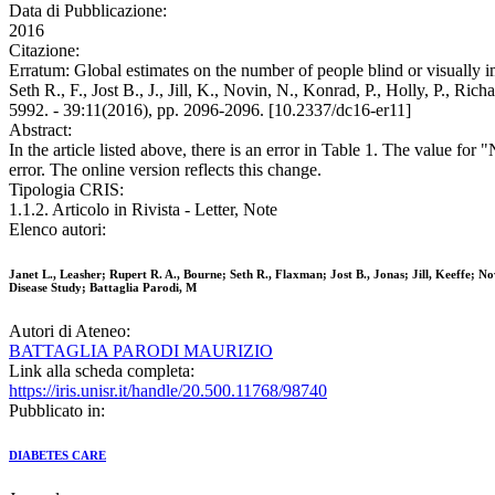
Data di Pubblicazione:
2016
Citazione:
Erratum: Global estimates on the number of people blind or visually i
Seth R., F., Jost B., J., Jill, K., Novin, N., Konrad, P., Holly, P.,
5992. - 39:11(2016), pp. 2096-2096. [10.2337/dc16-er11]
Abstract:
In the article listed above, there is an error in Table 1. The value f
error. The online version reflects this change.
Tipologia CRIS:
1.1.2. Articolo in Rivista - Letter, Note
Elenco autori:
Janet L., Leasher; Rupert R. A., Bourne; Seth R., Flaxman; Jost B., Jonas; Jill, Keeffe; 
Disease Study; Battaglia Parodi, M
Autori di Ateneo:
BATTAGLIA PARODI MAURIZIO
Link alla scheda completa:
https://iris.unisr.it/handle/20.500.11768/98740
Pubblicato in:
DIABETES CARE