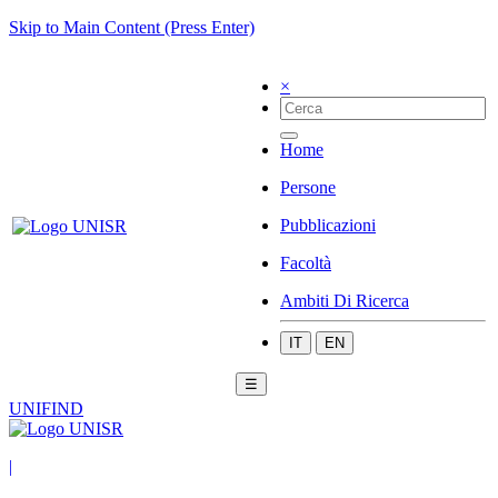
Skip to Main Content (Press Enter)
×
Home
Persone
Pubblicazioni
Facoltà
Ambiti Di Ricerca
IT
EN
☰
UNIFIND
|