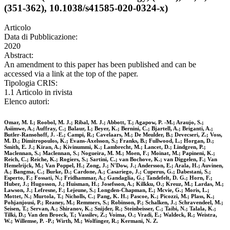
(351-362), 10.1038/s41585-020-0324-x)
Articolo
Data di Pubblicazione:
2020
Abstract:
An amendment to this paper has been published and can be
accessed via a link at the top of the paper.
Tipologia CRIS:
1.1 Articolo in rivista
Elenco autori:
Omar, M. I.; Roobol, M. J.; Ribal, M. J.; Abbott, T.; Agapow, P. -M.; Araujo, S.;
Asiimwe, A.; Auffray, C.; Balaur, I.; Beyer, K.; Bernini, C.; Bjartell, A.; Briganti, A.;
Butler-Ransohoff, J. -E.; Campi, R.; Cavelaars, M.; De Meulder, B.; Devecseri, Z.; Voss,
M. D.; Dimitropoulos, K.; Evans-Axelsson, S.; Franks, B.; Fullwood, L.; Horgan, D.;
Smith, E. J.; Kiran, A.; Kivinummi, K.; Lambrecht, M.; Lancet, D.; Lindgren, P.;
Maclennan, S.; Maclennan, S.; Nogueira, M. M.; Moen, F.; Moinat, M.; Papineni, K.;
Reich, C.; Reiche, K.; Rogiers, S.; Sartini, C.; van Bochove, K.; van Diggelen, F.; Van
Hemelrijck, M.; Van Poppel, H.; Zong, J.; N'Dow, J.; Andersson, E.; Arala, H.; Auvinen,
A.; Bangma, C.; Burke, D.; Cardone, A.; Casariego, J.; Cuperus, G.; Dabestani, S.;
Esperto, F.; Fossati, N.; Fridhammar, A.; Gandaglia, G.; Tandefelt, D. G.; Horn, F.;
Huber, J.; Hugosson, J.; Huisman, H.; Josefsson, A.; Kilkku, O.; Kreuz, M.; Lardas, M.;
Lawson, J.; Lefresne, F.; Lejeune, S.; Longden-Chapman, E.; Mcvie, G.; Moris, L.;
Mottet, N.; Murtola, T.; Nicholls, C.; Pang, K. H.; Pascoe, K.; Picozzi, M.; Plass, K.;
Pohjanjousi, P.; Reaney, M.; Remmers, S.; Robinson, P.; Schalken, J.; Schravendeel, M.;
Seisen, T.; Servan, A.; Shiranov, K.; Snijder, R.; Steinbeisser, C.; Taibi, N.; Talala, K.;
Tilki, D.; Van den Broeck, T.; Vassilev, Z.; Voima, O.; Vradi, E.; Waldeck, R.; Weistra,
W.; Willemse, P. -P.; Wirth, M.; Wolfinger, R.; Kermani, N. Z.