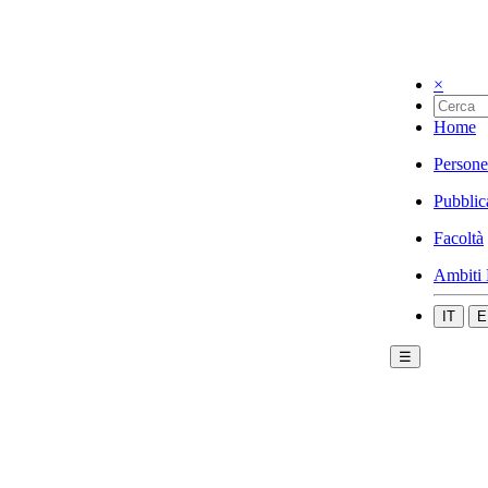
×
Home
Persone
Pubblic
Facoltà
Ambiti 
IT
E
☰