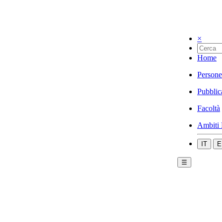
×
Home
Persone
Pubblic
Facoltà
Ambiti 
IT
E
☰