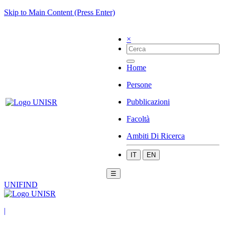
Skip to Main Content (Press Enter)
×
Home
Persone
Pubblicazioni
Facoltà
Ambiti Di Ricerca
IT
EN
☰
UNIFIND
|