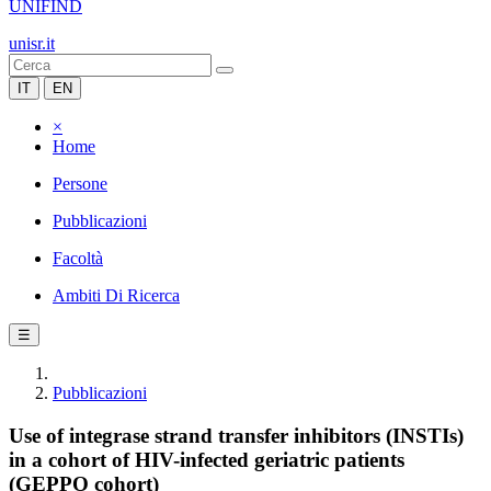
UNIFIND
unisr.it
IT
EN
×
Home
Persone
Pubblicazioni
Facoltà
Ambiti Di Ricerca
☰
Pubblicazioni
Use of integrase strand transfer inhibitors (INSTIs)
in a cohort of HIV-infected geriatric patients
(GEPPO cohort)