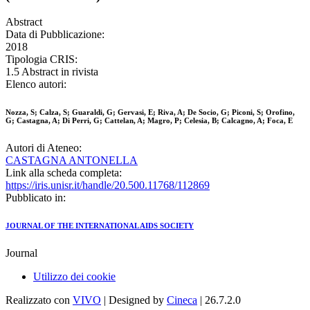
Abstract
Data di Pubblicazione:
2018
Tipologia CRIS:
1.5 Abstract in rivista
Elenco autori:
Nozza, S; Calza, S; Guaraldi, G; Gervasi, E; Riva, A; De Socio, G; Piconi, S; Orofino,
G; Castagna, A; Di Perri, G; Cattelan, A; Magro, P; Celesia, B; Calcagno, A; Foca, E
Autori di Ateneo:
CASTAGNA ANTONELLA
Link alla scheda completa:
https://iris.unisr.it/handle/20.500.11768/112869
Pubblicato in:
JOURNAL OF THE INTERNATIONAL AIDS SOCIETY
Journal
Utilizzo dei cookie
Realizzato con
VIVO
| Designed by
Cineca
| 26.7.2.0