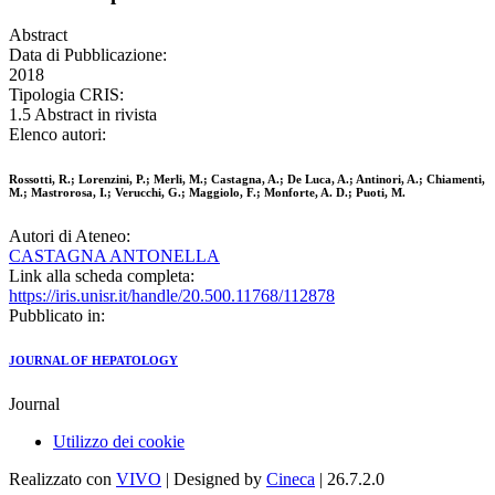
Abstract
Data di Pubblicazione:
2018
Tipologia CRIS:
1.5 Abstract in rivista
Elenco autori:
Rossotti, R.; Lorenzini, P.; Merli, M.; Castagna, A.; De Luca, A.; Antinori, A.; Chiamenti,
M.; Mastrorosa, I.; Verucchi, G.; Maggiolo, F.; Monforte, A. D.; Puoti, M.
Autori di Ateneo:
CASTAGNA ANTONELLA
Link alla scheda completa:
https://iris.unisr.it/handle/20.500.11768/112878
Pubblicato in:
JOURNAL OF HEPATOLOGY
Journal
Utilizzo dei cookie
Realizzato con
VIVO
| Designed by
Cineca
| 26.7.2.0