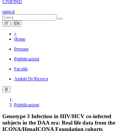
UNIFIND
unisr.it
IT
EN
×
Home
Persone
Pubblicazioni
Facoltà
Ambiti Di Ricerca
☰
Pubblicazioni
Genotype 3 Infection in HIV/HCV co-infected
subjects in the DAA era: Real life data from the
ICONA/HepaICONA Foundation cohorts