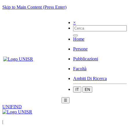
Skip to Main Content (Press Enter)
×
Home
Persone
Pubblicazioni
Facoltà
Ambiti Di Ricerca
IT
EN
☰
UNIFIND
|