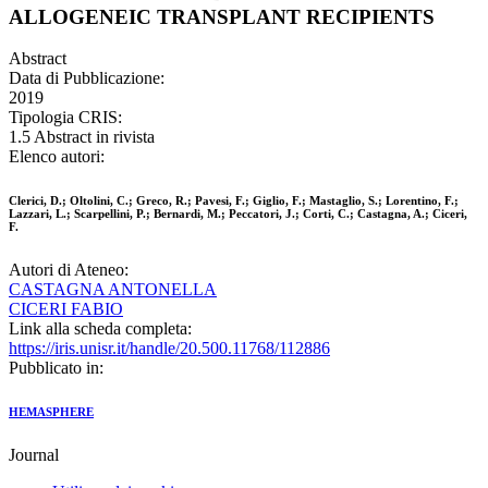
ALLOGENEIC TRANSPLANT RECIPIENTS
Abstract
Data di Pubblicazione:
2019
Tipologia CRIS:
1.5 Abstract in rivista
Elenco autori:
Clerici, D.; Oltolini, C.; Greco, R.; Pavesi, F.; Giglio, F.; Mastaglio, S.; Lorentino, F.;
Lazzari, L.; Scarpellini, P.; Bernardi, M.; Peccatori, J.; Corti, C.; Castagna, A.; Ciceri,
F.
Autori di Ateneo:
CASTAGNA ANTONELLA
CICERI FABIO
Link alla scheda completa:
https://iris.unisr.it/handle/20.500.11768/112886
Pubblicato in:
HEMASPHERE
Journal