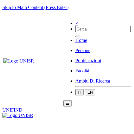
Skip to Main Content (Press Enter)
×
Home
Persone
Pubblicazioni
Facoltà
Ambiti Di Ricerca
IT
EN
☰
UNIFIND
|