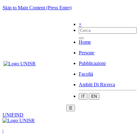
Skip to Main Content (Press Enter)
×
Home
Persone
Pubblicazioni
Facoltà
Ambiti Di Ricerca
IT
EN
☰
UNIFIND
|