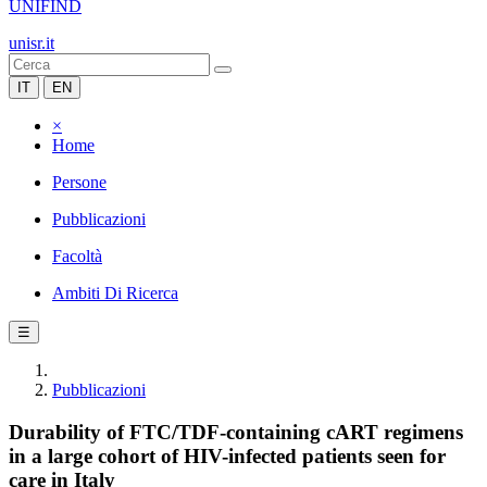
UNIFIND
unisr.it
IT
EN
×
Home
Persone
Pubblicazioni
Facoltà
Ambiti Di Ricerca
☰
Pubblicazioni
Durability of FTC/TDF-containing cART regimens
in a large cohort of HIV-infected patients seen for
care in Italy