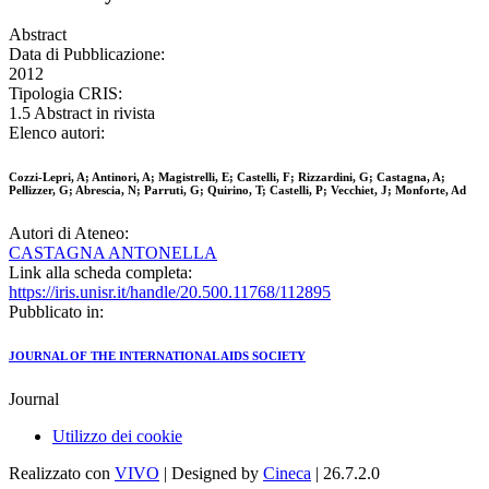
Abstract
Data di Pubblicazione:
2012
Tipologia CRIS:
1.5 Abstract in rivista
Elenco autori:
Cozzi-Lepri, A; Antinori, A; Magistrelli, E; Castelli, F; Rizzardini, G; Castagna, A;
Pellizzer, G; Abrescia, N; Parruti, G; Quirino, T; Castelli, P; Vecchiet, J; Monforte, Ad
Autori di Ateneo:
CASTAGNA ANTONELLA
Link alla scheda completa:
https://iris.unisr.it/handle/20.500.11768/112895
Pubblicato in:
JOURNAL OF THE INTERNATIONAL AIDS SOCIETY
Journal
Utilizzo dei cookie
Realizzato con
VIVO
| Designed by
Cineca
| 26.7.2.0