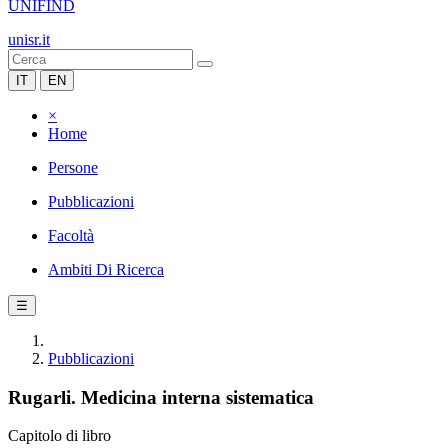
UNIFIND
unisr.it
IT
EN
×
Home
Persone
Pubblicazioni
Facoltà
Ambiti Di Ricerca
☰
Pubblicazioni
Rugarli. Medicina interna sistematica
Capitolo di libro