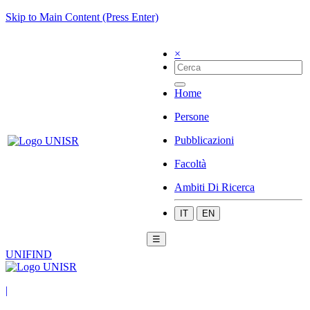
Skip to Main Content (Press Enter)
×
Home
Persone
Pubblicazioni
Facoltà
Ambiti Di Ricerca
IT
EN
☰
UNIFIND
|