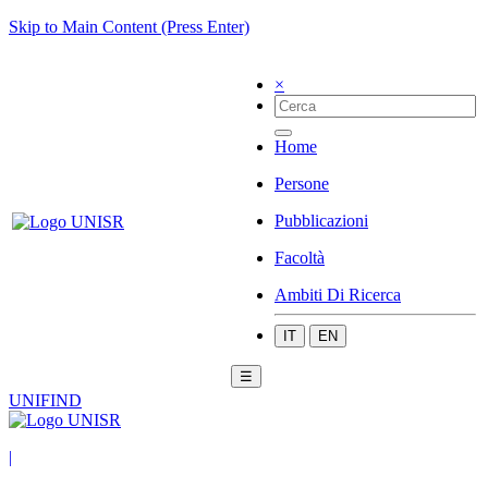
Skip to Main Content (Press Enter)
×
Home
Persone
Pubblicazioni
Facoltà
Ambiti Di Ricerca
IT
EN
☰
UNIFIND
|