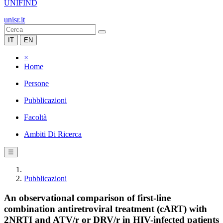
UNIFIND
unisr.it
IT
EN
×
Home
Persone
Pubblicazioni
Facoltà
Ambiti Di Ricerca
☰
Pubblicazioni
An observational comparison of first-line
combination antiretroviral treatment (cART) with
2NRTI and ATV/r or DRV/r in HIV-infected patients