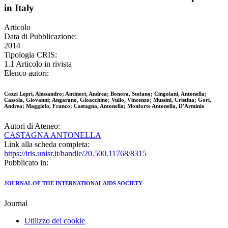
in Italy
Articolo
Data di Pubblicazione:
2014
Tipologia CRIS:
1.1 Articolo in rivista
Elenco autori:
Cozzi Lepri, Alessandro; Antinori, Andrea; Bonora, Stefano; Cingolani, Antonella;
Cassola, Giovanni; Angarano, Gioacchino; Vullo, Vincenzo; Mussini, Cristina; Gori,
Andrea; Maggiolo, Franco; Castagna, Antonella; Monforte Antonella, D'Arminio
Autori di Ateneo:
CASTAGNA ANTONELLA
Link alla scheda completa:
https://iris.unisr.it/handle/20.500.11768/8315
Pubblicato in:
JOURNAL OF THE INTERNATIONAL AIDS SOCIETY
Journal
Utilizzo dei cookie