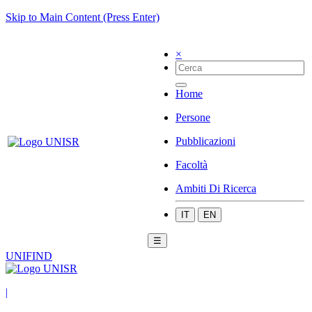
Skip to Main Content (Press Enter)
×
Home
Persone
Pubblicazioni
Facoltà
Ambiti Di Ricerca
IT
EN
☰
UNIFIND
|