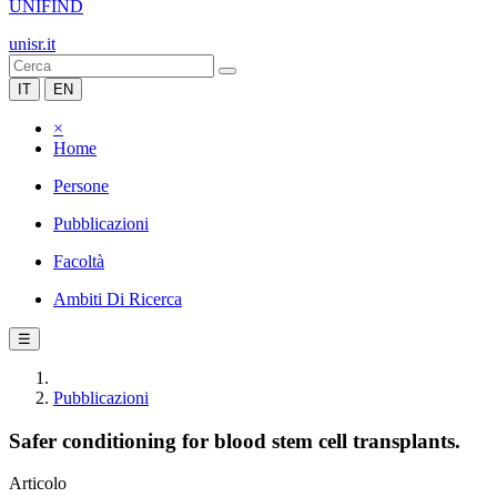
UNIFIND
unisr.it
IT
EN
×
Home
Persone
Pubblicazioni
Facoltà
Ambiti Di Ricerca
☰
Pubblicazioni
Safer conditioning for blood stem cell transplants.
Articolo