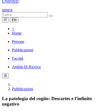
UNIFIND
unisr.it
IT
EN
×
Home
Persone
Pubblicazioni
Facoltà
Ambiti Di Ricerca
☰
Pubblicazioni
La patologia del cogito: Descartes e l’infinito
negativo