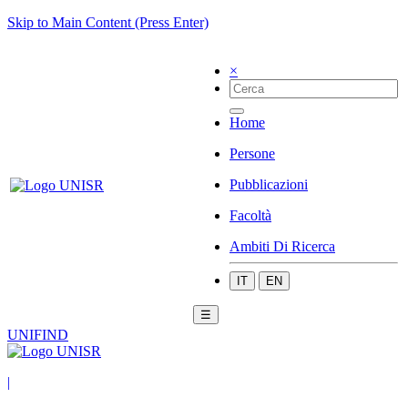
Skip to Main Content (Press Enter)
×
Home
Persone
Pubblicazioni
Facoltà
Ambiti Di Ricerca
IT
EN
☰
UNIFIND
|