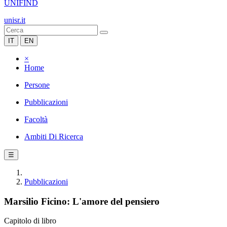
UNIFIND
unisr.it
IT
EN
×
Home
Persone
Pubblicazioni
Facoltà
Ambiti Di Ricerca
☰
Pubblicazioni
Marsilio Ficino: L'amore del pensiero
Capitolo di libro