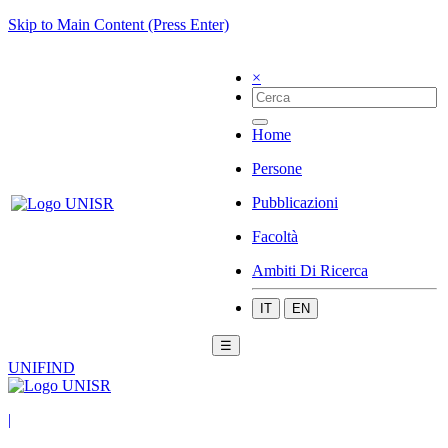
Skip to Main Content (Press Enter)
×
Home
Persone
Pubblicazioni
Facoltà
Ambiti Di Ricerca
IT
EN
☰
UNIFIND
|