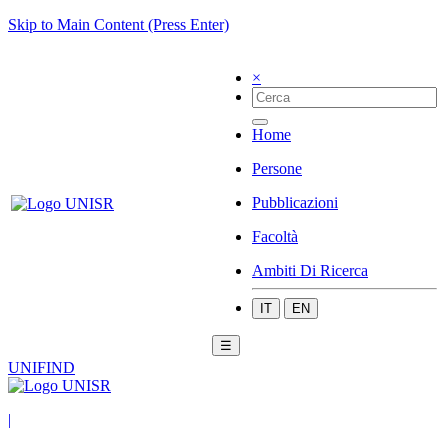
Skip to Main Content (Press Enter)
×
Home
Persone
Pubblicazioni
Facoltà
Ambiti Di Ricerca
IT
EN
☰
UNIFIND
|