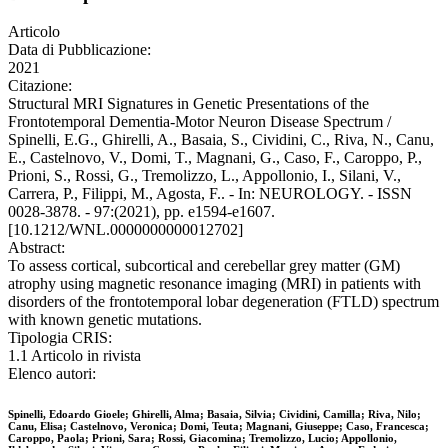
Articolo
Data di Pubblicazione:
2021
Citazione:
Structural MRI Signatures in Genetic Presentations of the
Frontotemporal Dementia-Motor Neuron Disease Spectrum /
Spinelli, E.G., Ghirelli, A., Basaia, S., Cividini, C., Riva, N., Canu,
E., Castelnovo, V., Domi, T., Magnani, G., Caso, F., Caroppo, P.,
Prioni, S., Rossi, G., Tremolizzo, L., Appollonio, I., Silani, V.,
Carrera, P., Filippi, M., Agosta, F.. - In: NEUROLOGY. - ISSN
0028-3878. - 97:(2021), pp. e1594-e1607.
[10.1212/WNL.0000000000012702]
Abstract:
To assess cortical, subcortical and cerebellar grey matter (GM)
atrophy using magnetic resonance imaging (MRI) in patients with
disorders of the frontotemporal lobar degeneration (FTLD) spectrum
with known genetic mutations.
Tipologia CRIS:
1.1 Articolo in rivista
Elenco autori:
Spinelli, Edoardo Gioele; Ghirelli, Alma; Basaia, Silvia; Cividini, Camilla; Riva, Nilo;
Canu, Elisa; Castelnovo, Veronica; Domi, Teuta; Magnani, Giuseppe; Caso, Francesca;
Caroppo, Paola; Prioni, Sara; Rossi, Giacomina; Tremolizzo, Lucio; Appollonio,