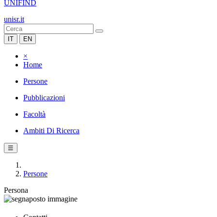
UNIFIND
unisr.it
IT
EN
×
Home
Persone
Pubblicazioni
Facoltà
Ambiti Di Ricerca
☰
Persone
Persona