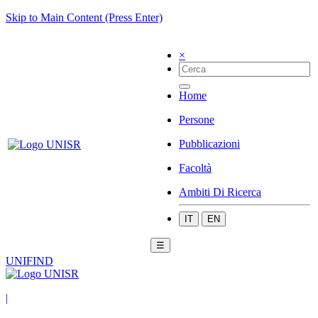
Skip to Main Content (Press Enter)
×
Home
Persone
Pubblicazioni
Facoltà
Ambiti Di Ricerca
IT
EN
☰
UNIFIND
|