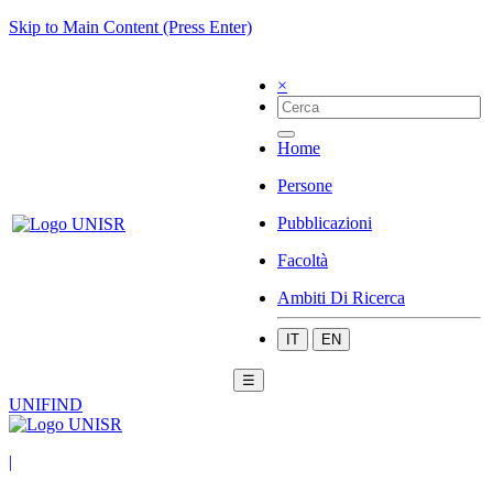
Skip to Main Content (Press Enter)
×
Home
Persone
Pubblicazioni
Facoltà
Ambiti Di Ricerca
IT
EN
☰
UNIFIND
|