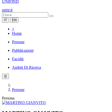
UNIFIND
unisr.it
IT
EN
×
Home
Persone
Pubblicazioni
Facoltà
Ambiti Di Ricerca
☰
Persone
Persona