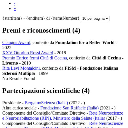
›
»
{startItem} - {endItem} di {itemsNumber}
Premi e riconoscimenti (4)
Claugus Award
, conferito da
Foundation for a Better World
-
2022
XXV Ottorino Rossi Award
-
2018
Premio Enrico fermi Città di Cecina
, conferito da
Città di Cecina -
Livorno
-
2010
Rita Levi Montalcini
, conferito da
FISM - Fondazione Italiana
Sclerosi Multipla
-
1999
No Results Found
Partecipazioni scientifiche (4)
Presidente -
BergamoScienza (Italia)
(2022 - )
Altra carica sociale -
Fondazione San Raffaele (Italia)
(2021 - )
Componente del Consiglio/Comitato Direttivo -
Rete Neuroscienze
e Neuroriabiltazione (RIN), Ministero della Salute (Italia)
(2017 - )
Componente del Consiglio/Comitato Direttivo -
Rete Neuroscienze