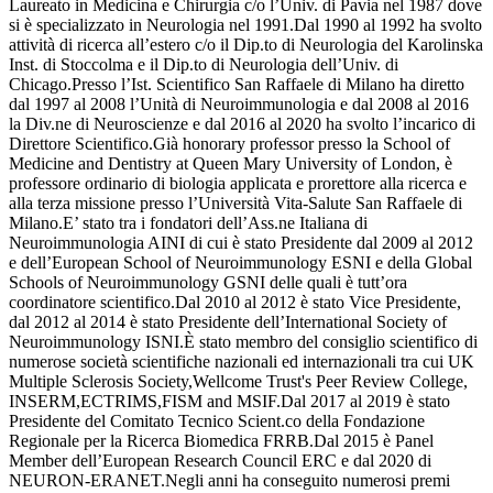
Laureato in Medicina e Chirurgia c/o l’Univ. di Pavia nel 1987 dove
si è specializzato in Neurologia nel 1991.Dal 1990 al 1992 ha svolto
attività di ricerca all’estero c/o il Dip.to di Neurologia del Karolinska
Inst. di Stoccolma e il Dip.to di Neurologia dell’Univ. di
Chicago.Presso l’Ist. Scientifico San Raffaele di Milano ha diretto
dal 1997 al 2008 l’Unità di Neuroimmunologia e dal 2008 al 2016
la Div.ne di Neuroscienze e dal 2016 al 2020 ha svolto l’incarico di
Direttore Scientifico.Già honorary professor presso la School of
Medicine and Dentistry at Queen Mary University of London, è
professore ordinario di biologia applicata e prorettore alla ricerca e
alla terza missione presso l’Università Vita-Salute San Raffaele di
Milano.E’ stato tra i fondatori dell’Ass.ne Italiana di
Neuroimmunologia AINI di cui è stato Presidente dal 2009 al 2012
e dell’European School of Neuroimmunology ESNI e della Global
Schools of Neuroimmunology GSNI delle quali è tutt’ora
coordinatore scientifico.Dal 2010 al 2012 è stato Vice Presidente,
dal 2012 al 2014 è stato Presidente dell’International Society of
Neuroimmunology ISNI.È stato membro del consiglio scientifico di
numerose società scientifiche nazionali ed internazionali tra cui UK
Multiple Sclerosis Society,Wellcome Trust's Peer Review College,
INSERM,ECTRIMS,FISM and MSIF.Dal 2017 al 2019 è stato
Presidente del Comitato Tecnico Scient.co della Fondazione
Regionale per la Ricerca Biomedica FRRB.Dal 2015 è Panel
Member dell’European Research Council ERC e dal 2020 di
NEURON-ERANET.Negli anni ha conseguito numerosi premi