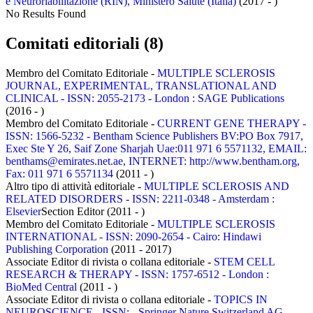
e Neuroriabilitazione (RIN), Ministero Salute (Italia)
(2017 - )
No Results Found
Comitati editoriali (8)
Membro del Comitato Editoriale -
MULTIPLE SCLEROSIS
JOURNAL, EXPERIMENTAL, TRANSLATIONAL AND
CLINICAL - ISSN: 2055-2173 - London : SAGE Publications
(2016 - )
Membro del Comitato Editoriale -
CURRENT GENE THERAPY -
ISSN: 1566-5232 - Bentham Science Publishers BV:PO Box 7917,
Exec Ste Y 26, Saif Zone Sharjah Uae:011 971 6 5571132, EMAIL:
benthams@emirates.net.ae, INTERNET: http://www.bentham.org,
Fax: 011 971 6 5571134
(2011 - )
Altro tipo di attività editoriale -
MULTIPLE SCLEROSIS AND
RELATED DISORDERS - ISSN: 2211-0348 - Amsterdam :
Elsevier
Section Editor (2011 - )
Membro del Comitato Editoriale -
MULTIPLE SCLEROSIS
INTERNATIONAL - ISSN: 2090-2654 - Cairo: Hindawi
Publishing Corporation
(2011 - 2017)
Associate Editor di rivista o collana editoriale -
STEM CELL
RESEARCH & THERAPY - ISSN: 1757-6512 - London :
BioMed Central
(2011 - )
Associate Editor di rivista o collana editoriale -
TOPICS IN
NEUROSCIENCE - ISSN: - Springer Nature Switzerland AG.