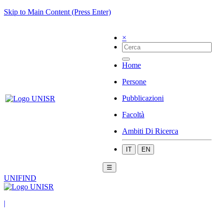
Skip to Main Content (Press Enter)
×
Home
Persone
Pubblicazioni
Facoltà
Ambiti Di Ricerca
IT
EN
☰
UNIFIND
|