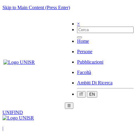
Skip to Main Content (Press Enter)
×
Home
Persone
Pubblicazioni
Facoltà
Ambiti Di Ricerca
IT
EN
☰
UNIFIND
|