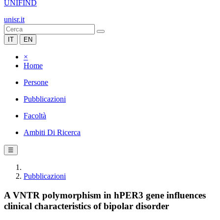
UNIFIND
unisr.it
IT
EN
×
Home
Persone
Pubblicazioni
Facoltà
Ambiti Di Ricerca
☰
Pubblicazioni
A VNTR polymorphism in hPER3 gene influences
clinical characteristics of bipolar disorder