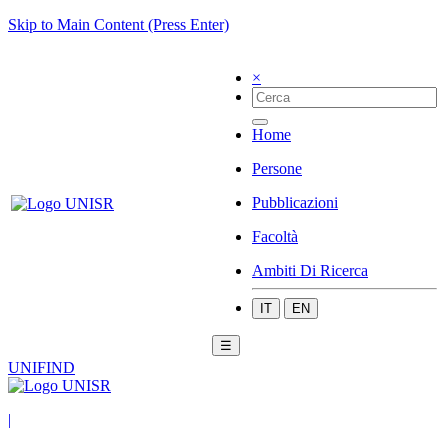
Skip to Main Content (Press Enter)
×
Home
Persone
Pubblicazioni
Facoltà
Ambiti Di Ricerca
IT
EN
☰
UNIFIND
|