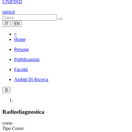
UNIFIND
unisr.it
IT
EN
×
Home
Persone
Pubblicazioni
Facoltà
Ambiti Di Ricerca
☰
Radiodiagnostica
corso
Tipo Corso: