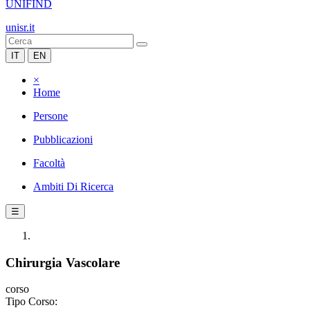
UNIFIND
unisr.it
IT
EN
×
Home
Persone
Pubblicazioni
Facoltà
Ambiti Di Ricerca
☰
Chirurgia Vascolare
corso
Tipo Corso: