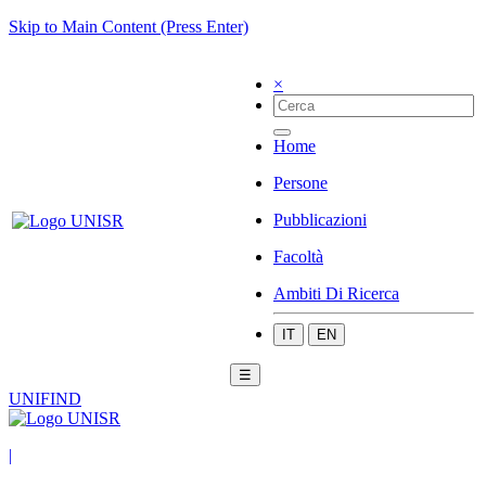
Skip to Main Content (Press Enter)
×
Home
Persone
Pubblicazioni
Facoltà
Ambiti Di Ricerca
IT
EN
☰
UNIFIND
|