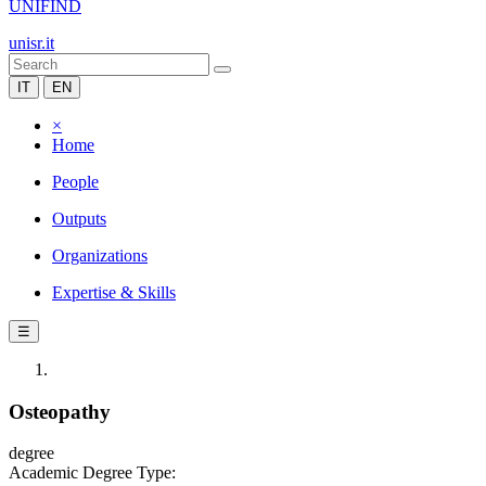
UNIFIND
unisr.it
IT
EN
×
Home
People
Outputs
Organizations
Expertise & Skills
☰
Osteopathy
degree
Academic Degree Type: