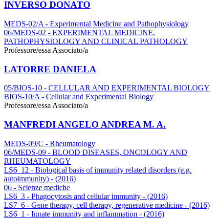
INVERSO DONATO
MEDS-02/A - Experimental Medicine and Pathophysiology
06/MEDS-02 - EXPERIMENTAL MEDICINE,
PATHOPHYSIOLOGY AND CLINICAL PATHOLOGY
Professore/essa Associato/a
LATORRE DANIELA
05/BIOS-10 - CELLULAR AND EXPERIMENTAL BIOLOGY
BIOS-10/A - Cellular and Experimental Biology
Professore/essa Associato/a
MANFREDI ANGELO ANDREA M. A.
MEDS-09/C - Rheumatology
06/MEDS-09 - BLOOD DISEASES, ONCOLOGY AND
RHEUMATOLOGY
LS6_12 - Biological basis of immunity related disorders (e.g.
autoimmunity) - (2016)
06 - Scienze mediche
LS6_3 - Phagocytosis and cellular immunity - (2016)
LS7_6 - Gene therapy, cell therapy, regenerative medicine - (2016)
LS6_1 - Innate immunity and inflammation - (2016)