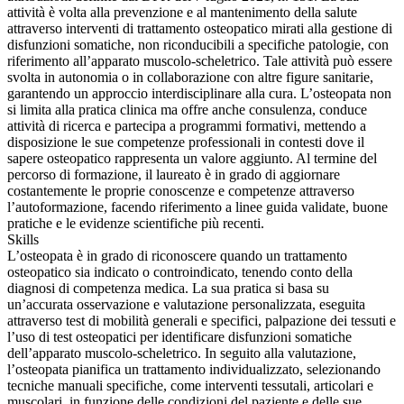
attività è volta alla prevenzione e al mantenimento della salute
attraverso interventi di trattamento osteopatico mirati alla gestione di
disfunzioni somatiche, non riconducibili a specifiche patologie, con
riferimento all’apparato muscolo-scheletrico. Tale attività può essere
svolta in autonomia o in collaborazione con altre figure sanitarie,
garantendo un approccio interdisciplinare alla cura. L’osteopata non
si limita alla pratica clinica ma offre anche consulenza, conduce
attività di ricerca e partecipa a programmi formativi, mettendo a
disposizione le sue competenze professionali in contesti dove il
sapere osteopatico rappresenta un valore aggiunto. Al termine del
percorso di formazione, il laureato è in grado di aggiornare
costantemente le proprie conoscenze e competenze attraverso
l’autoformazione, facendo riferimento a linee guida validate, buone
pratiche e le evidenze scientifiche più recenti.
Skills
L’osteopata è in grado di riconoscere quando un trattamento
osteopatico sia indicato o controindicato, tenendo conto della
diagnosi di competenza medica. La sua pratica si basa su
un’accurata osservazione e valutazione personalizzata, eseguita
attraverso test di mobilità generali e specifici, palpazione dei tessuti e
l’uso di test osteopatici per identificare disfunzioni somatiche
dell’apparato muscolo-scheletrico. In seguito alla valutazione,
l’osteopata pianifica un trattamento individualizzato, selezionando
tecniche manuali specifiche, come interventi tessutali, articolari e
muscolari, in funzione delle condizioni del paziente e delle sue