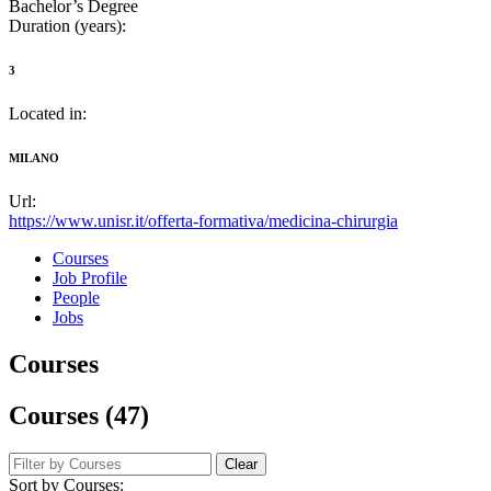
Bachelor’s Degree
Duration (years):
3
Located in:
MILANO
Url:
https://www.unisr.it/offerta-formativa/medicina-chirurgia
Courses
Job Profile
People
Jobs
Courses
Courses (47)
Clear
Sort by Courses: