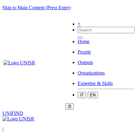
Skip to Main Content (Press Enter)
×
Home
People
Outputs
Organizations
Expertise & Skills
IT
EN
☰
UNIFIND
|