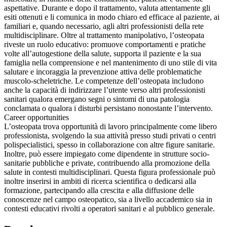
aspettative. Durante e dopo il trattamento, valuta attentamente gli
esiti ottenuti e li comunica in modo chiaro ed efficace al paziente, ai
familiari e, quando necessario, agli altri professionisti della rete
multidisciplinare. Oltre al trattamento manipolativo, l’osteopata
riveste un ruolo educativo: promuove comportamenti e pratiche
volte all’autogestione della salute, supporta il paziente e la sua
famiglia nella comprensione e nel mantenimento di uno stile di vita
salutare e incoraggia la prevenzione attiva delle problematiche
muscolo-scheletriche. Le competenze dell’osteopata includono
anche la capacità di indirizzare l’utente verso altri professionisti
sanitari qualora emergano segni o sintomi di una patologia
conclamata o qualora i disturbi persistano nonostante l’intervento.
Career opportunities
L’osteopata trova opportunità di lavoro principalmente come libero
professionista, svolgendo la sua attività presso studi privati o centri
polispecialistici, spesso in collaborazione con altre figure sanitarie.
Inoltre, può essere impiegato come dipendente in strutture socio-
sanitarie pubbliche e private, contribuendo alla promozione della
salute in contesti multidisciplinari. Questa figura professionale può
inoltre inserirsi in ambiti di ricerca scientifica o dedicarsi alla
formazione, partecipando alla crescita e alla diffusione delle
conoscenze nel campo osteopatico, sia a livello accademico sia in
contesti educativi rivolti a operatori sanitari e al pubblico generale.