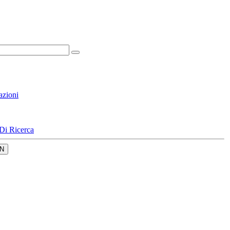
azioni
Di Ricerca
N