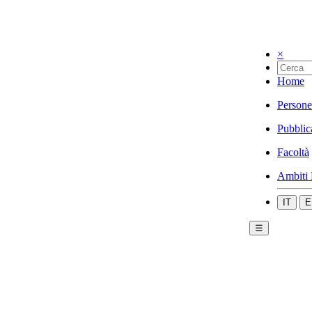
×
Home
Persone
Pubblic
Facoltà
Ambiti 
IT
E
☰