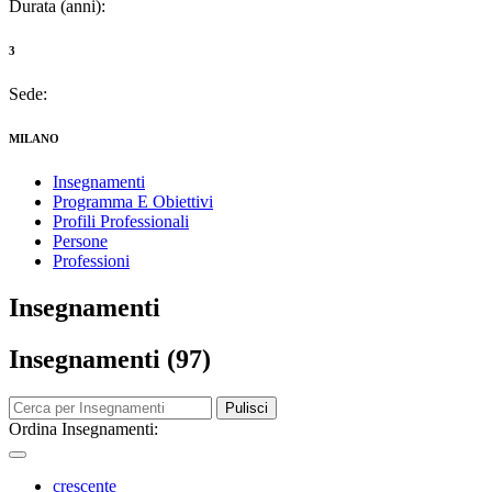
Durata (anni):
3
Sede:
MILANO
Insegnamenti
Programma E Obiettivi
Profili Professionali
Persone
Professioni
Insegnamenti
Insegnamenti (97)
Pulisci
Ordina Insegnamenti:
crescente