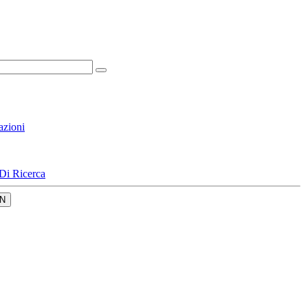
azioni
Di Ricerca
N