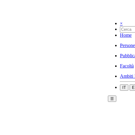
×
Home
Persone
Pubblic
Facoltà
Ambiti 
IT
E
☰