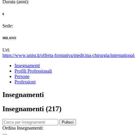
Durata (anni):
6
Sede:
MILANO
Url:
https://www.unisr.it/offerta-formativa/medicina-chirurgia/internation
Insegnamenti
Profili Professionali
Persone
Professioni
Insegnamenti
Insegnamenti (217)
Pulisci
Ordina Insegnamenti: