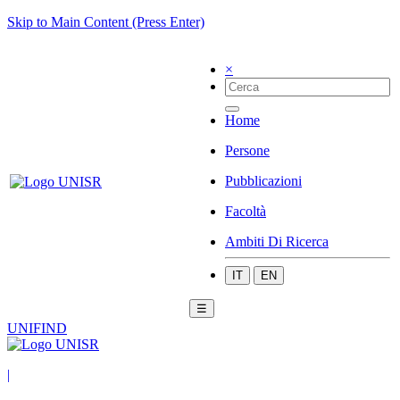
Skip to Main Content (Press Enter)
×
Home
Persone
Pubblicazioni
Facoltà
Ambiti Di Ricerca
IT
EN
☰
UNIFIND
|