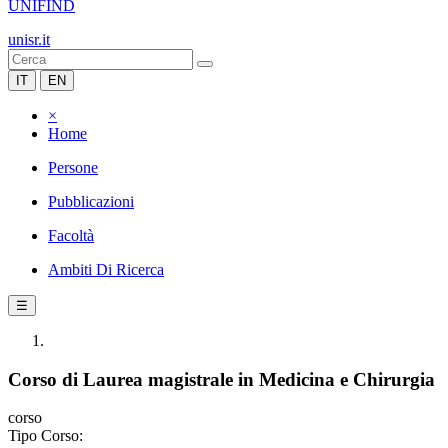
UNIFIND
unisr.it
IT
EN
×
Home
Persone
Pubblicazioni
Facoltà
Ambiti Di Ricerca
☰
Corso di Laurea magistrale in Medicina e Chirurgia
corso
Tipo Corso: